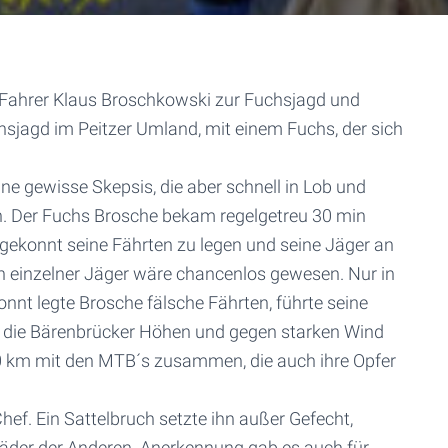
60 Fahrer Klaus Broschkowski zur Fuchsjagd und
hsjagd im Peitzer Umland, mit einem Fuchs, der sich
ne gewisse Skepsis, die aber schnell in Lob und
h. Der Fuchs Brosche bekam regelgetreu 30 min
gekonnt seine Fährten zu legen und seine Jäger an
n einzelner Jäger wäre chancenlos gewesen. Nur in
nnt legte Brosche fälsche Fährten, führte seine
er die Bärenbrücker Höhen und gegen starken Wind
40 km mit den MTB´s zusammen, die auch ihre Opfer
hef. Ein Sattelbruch setzte ihn außer Gefecht,
 Räder der Anderen. Anerkennung gab es auch für