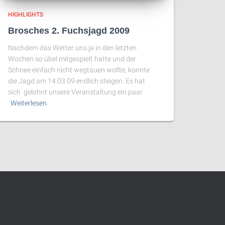
HIGHLIGHTS
Brosches 2. Fuchsjagd 2009
Nachdem das Wetter uns ja in den letzten
Wochen so übel mitgespielt hatte und der
Schnee einfach nicht wegtauen wollte, konnte
die Jagd am 14.03.09 endlich steigen. Es hat
sich gelohnt unsere Veranstaltung ein paar
Weiterlesen