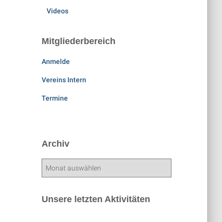
Videos
Mitgliederbereich
Anmelde
Vereins Intern
Termine
Archiv
A
r
c
h
Unsere letzten Aktivitäten
i
v