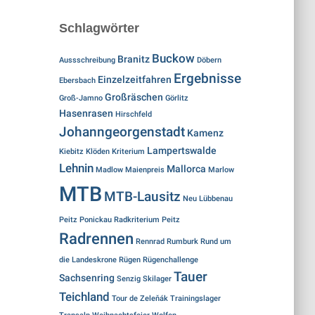
Schlagwörter
Buckow
Branitz
Aussschreibung
Döbern
Ergebnisse
Einzelzeitfahren
Ebersbach
Großräschen
Groß-Jamno
Görlitz
Hasenrasen
Hirschfeld
Johanngeorgenstadt
Kamenz
Lampertswalde
Kiebitz
Klöden
Kriterium
Lehnin
Mallorca
Madlow
Maienpreis
Marlow
MTB
MTB-Lausitz
Neu Lübbenau
Peitz
Ponickau
Radkriterium Peitz
Radrennen
Rennrad
Rumburk
Rund um
die Landeskrone
Rügen
Rügenchallenge
Tauer
Sachsenring
Senzig
Skilager
Teichland
Tour de Zeleňák
Trainingslager