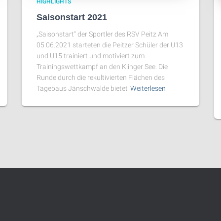
HIGHLIGHTS
Saisonstart 2021
„Saisonstart“ der Sportler des RSV Peitz Am
05.06.2021 starteten die Peitzer Schüler der U13
und U15 trainiert und motiviert zum
Trainingswettkampf an den Klinger See. Die
Runde durch die rekultivierten Flächen des
Tagebaus Jänschwalde bietet
Weiterlesen