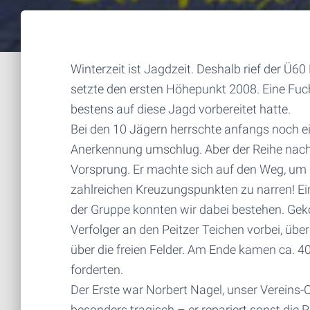
Winterzeit ist Jagdzeit. Deshalb rief der Ü
setzte den ersten Höhepunkt 2008. Eine Fuc
bestens auf diese Jagd vorbereitet hatte.
Bei den 10 Jägern herrschte anfangs noch ei
Anerkennung umschlug.
Aber der Reihe nac
Vorsprung. Er machte sich auf den Weg, um 
zahlreichen Kreuzungspunkten zu narren! Ei
der Gruppe konnten wir dabei bestehen. Geko
Verfolger an den Peitzer Teichen vorbei, üb
über die freien Felder. Am Ende kamen ca. 
forderten.
Der Erste war Norbert Nagel, unser Vereins-C
besonders tragisch – er repariert sonst die