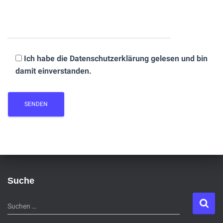
Ich habe die Datenschutzerklärung gelesen und bin
damit einverstanden.
Suche
S
Suchen …
u