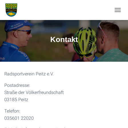
N
A
V
I
G
Kontakt
A
T
I
O
N
U
Radsportverein Peitz e.V.
M
S
Postadresse:
C
H
Straße der Völkerfreundschaft
A
03185 Peitz
L
T
Telefon:
E
N
035601 22020