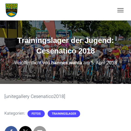
N
A
V
I
G
Trainingslager der Jugend:
A
T
Cesenatico 2018
I
O
Veröffentlicht von
hannes.wanta
am
5. April 2018
N
U
M
S
C
H
[unitegallery Cesenatico2018]
A
L
T
Kategorien:
FOTOS
TRAININGSLAGER
E
N