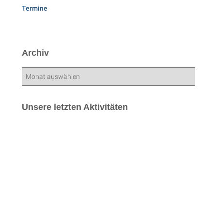
Termine
Archiv
A
r
c
h
Unsere letzten Aktivitäten
i
v