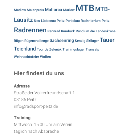
MTB
MTB-
Mallorca
Madlow
Maienpreis
Marlow
Lausitz
Neu Lübbenau
Peitz
Ponickau
Radkriterium Peitz
Radrennen
Rennrad
Rumburk
Rund um die Landeskrone
Tauer
Sachsenring
Rügen
Rügenchallenge
Senzig
Skilager
Teichland
Tour de Zeleňák
Trainingslager
Transalp
Weihnachtsfeier
Wolfen
Hier findest du uns
Adresse
Straße der Völkerfreundschaft 1
03185 Peitz
info@radsport-peitz.de
Training
Mittwoch: 15:00 Uhr am Verein
täglich nach Absprache