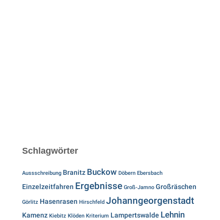
Schlagwörter
Buckow
Branitz
Aussschreibung
Döbern
Ebersbach
Ergebnisse
Einzelzeitfahren
Großräschen
Groß-Jamno
Johanngeorgenstadt
Hasenrasen
Görlitz
Hirschfeld
Lehnin
Kamenz
Lampertswalde
Kiebitz
Klöden
Kriterium