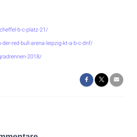
heffel-b-c-platz-21/
er-red-bull-arena-leipzig-kt-a-b-c-dnf/
gradrennen-2018/
mmentare