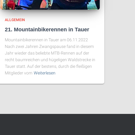
ALLGEMEIN
21. Mountainbikerennen in Tauer
Mountainbikerennen in Tauer am 06.11.2022
Nach zwei Jahren Zwangspause fand in diesem
Jahr wieder das beliebte MTB-Rennen auf der
recht baumreichen und hügeligen Waldstrecke in
Tauer statt. Auf der bestens, durch die fleißigen
Mitglieder vom
Weiterlesen