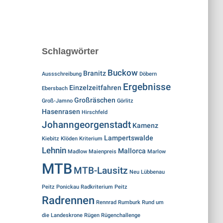
Schlagwörter
Buckow
Branitz
Aussschreibung
Döbern
Ergebnisse
Einzelzeitfahren
Ebersbach
Großräschen
Groß-Jamno
Görlitz
Hasenrasen
Hirschfeld
Johanngeorgenstadt
Kamenz
Lampertswalde
Kiebitz
Klöden
Kriterium
Lehnin
Mallorca
Madlow
Maienpreis
Marlow
MTB
MTB-Lausitz
Neu Lübbenau
Peitz
Ponickau
Radkriterium Peitz
Radrennen
Rennrad
Rumburk
Rund um
die Landeskrone
Rügen
Rügenchallenge