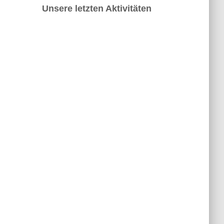
h
Unsere letzten Aktivitäten
i
v