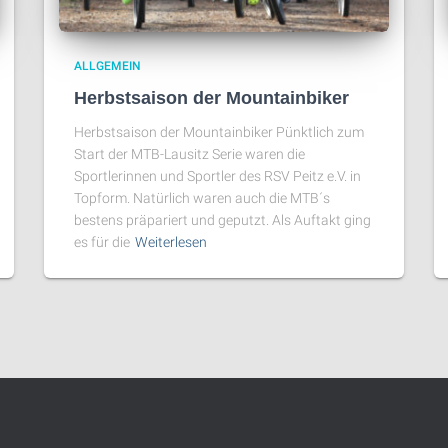
ALLGEMEIN
Herbstsaison der Mountainbiker
Herbstsaison der Mountainbiker Pünktlich zum
Start der MTB-Lausitz Serie waren die
Sportlerinnen und Sportler des RSV Peitz e.V. in
Topform. Natürlich waren auch die MTB´s
bestens präpariert und geputzt. Als Auftakt ging
es für die
Weiterlesen