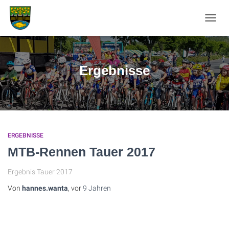
NAVIG
UMSC
Ergebnisse
ERGEBNISSE
MTB-Rennen Tauer 2017
Ergebnis Tauer 2017
Von
hannes.wanta
, vor
9 Jahren