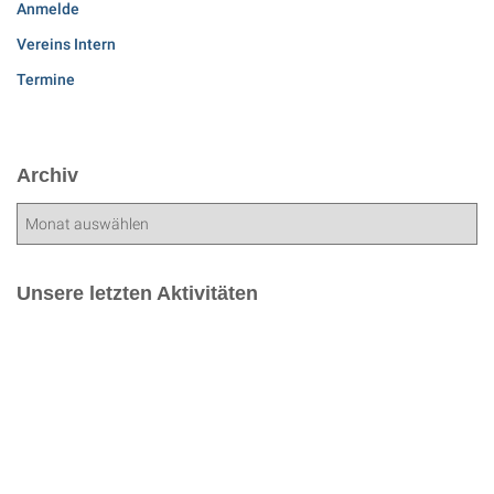
Anmelde
Vereins Intern
Termine
Archiv
A
r
c
h
Unsere letzten Aktivitäten
i
v