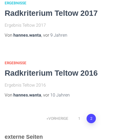
ERGEBNISSE
Radkriterium Teltow 2017
Ergebnis Teltow 2017
Von
hannes.wanta
, vor
9 Jahren
ERGEBNISSE
Radkriterium Teltow 2016
Ergebnis Teltow 2016
Von
hannes.wanta
, vor
10 Jahren
Seitennummerierung
VORHERIGE
1
2
der
externe Seiten