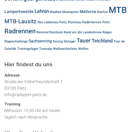
MTB
Lehnin
Lampertswalde
Mallorca
Madlow
Maienpreis
Marlow
MTB-Lausitz
Neu Lübbenau
Peitz
Ponickau
Radkriterium Peitz
Radrennen
Rennrad
Rumburk
Rund um die Landeskrone
Rügen
Tauer
Teichland
Sachsenring
Rügenchallenge
Senzig
Skilager
Tour de
Zeleňák
Trainingslager
Transalp
Weihnachtsfeier
Wolfen
Hier findest du uns
Adresse
Straße der Völkerfreundschaft 1
03185 Peitz
info@radsport-peitz.de
Training
Mittwoch: 15:00 Uhr am Verein
täglich nach Absprache