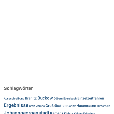
Schlagwörter
Buckow
Branitz
Einzelzeitfahren
Aussschreibung
Döbern
Ebersbach
Ergebnisse
Großräschen
Hasenrasen
Groß-Jamno
Görlitz
Hirschfeld
Johanngeorgenstadt
Kamenz
Kiebitz
Klöden
Kriterium